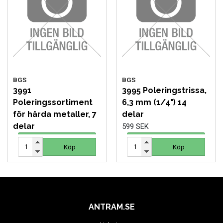
MOTORCYKEL VERKSTAD
OLJA OCH KEM
OLJE OCH SMÖRJHANTERING
BGS
BGS
PUMPAR
3991
3995 Poleringstrissa,
Poleringssortiment
6,3 mm (1/4") 14
SKYDDSUTRUSTNING
för hårda metaller, 7
delar
delar
599 SEK
SLANGVINDOR
224 SEK
Köp
Köp
Köp
Köp
STEGAR, STÖD OCH PLATTFORMAR
TUNGA FORDON UNIVERSAL
ANTRAM.SE
VERKSTADSUTRUSTNING