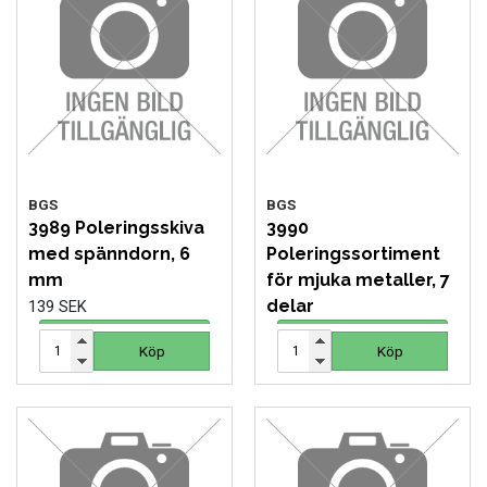
FORDONSVERKTYG UNIVERSAL
FÖRBRUKNING
GÖR-DET-SJÄLV PRODUKTER
KONCENTRATSPRUTOR
BGS
BGS
3989 Poleringsskiva
3990
med spänndorn, 6
Poleringssortiment
LIM & FOG
mm
för mjuka metaller, 7
delar
139 SEK
LYFT OCH LAST
224 SEK
Köp
Köp
Köp
Köp
MASKINER OCH TVÄTTUTRUSTNING
MATERIALHANTERING