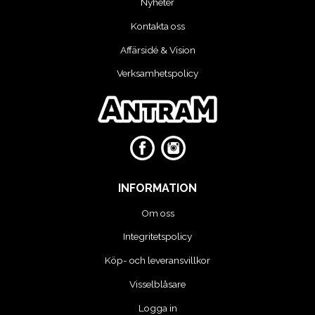
Nyheter
VERKTYG
Kontakta oss
Affärsidé & Vision
VERKTYG FÖR ELBILAR
Verksamhetspolicy
VÄSKOR OCH BOXAR
OM OSS
INFORMATION
Om oss
Integritetspolicy
Köp- och leveransvillkor
Visselblåsare
Logga in