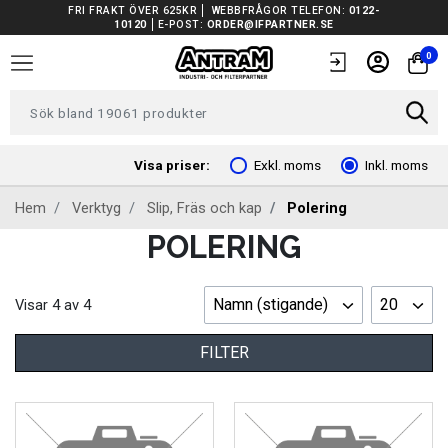
FRI FRAKT ÖVER 625KR
WEBBFRÅGOR TELEFON:
0122-
10120
E-POST:
ORDER@IFPARTNER.SE
TRUCKAR I LAGER
0
TUNGA FORDON UNIVERSAL
FORDONSVERKTYG EV
Visa priser:
Exkl. moms
Inkl. moms
Hem
Verktyg
Slip, Fräs och kap
Polering
ARBETSPLATSUTRUSTNING
POLERING
BATTERIER
Namn (stigande)
20
Visar
4
av
4
EL OCH BELYSNING
FILTER
FILTER
FORDONSVERKTYG SPECIFIKA