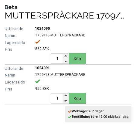
Beta
FORDONSVERKTYG UNIVERSAL
MUTTERSPRÄCKARE 1709/..
FÖRBRUKNING
1024090
1709/10-MUTTERSPRÄCKARE
GÖR-DET-SJÄLV PRODUKTER
862 SEK
KONCENTRATSPRUTOR
Köp
1024091
LIM & FOG
1709/18-MUTTERSPRÄCKARE
955 SEK
LYFT OCH LAST
Köp
MASKINER OCH TVÄTTUTRUSTNING
Weblager 2-7 dagar
Beställning före 12.00 skickas idag
MATERIALHANTERING