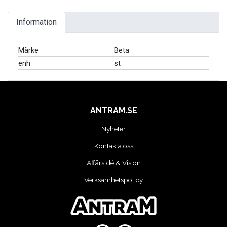
MOTORCYKEL VERKSTAD
Information
OLJA OCH KEM
Märke
Beta
OLJE OCH SMÖRJHANTERING
enh
st
PUMPAR
SKYDDSUTRUSTNING
ANTRAM.SE
Nyheter
SLANGVINDOR
Kontakta oss
Affärsidé & Vision
STEGAR, STÖD OCH PLATTFORMAR
Verksamhetspolicy
TUNGA FORDON UNIVERSAL
VERKSTADSUTRUSTNING