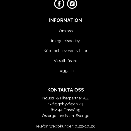
VERKTYG
INFORMATION
VERKTYG FÖR ELBILAR
Om oss
Integritetspolicy
VÄSKOR OCH BOXAR
Köp- och leveransvillkor
OM OSS
Visselblåsare
Logga in
KONTAKTA OSS
Industri & Filterpartner AB,
Skäggebyvägen 24
612 44 Finspång
Östergötlands län, Sverige
Telefon webbkunder:
0122-10120