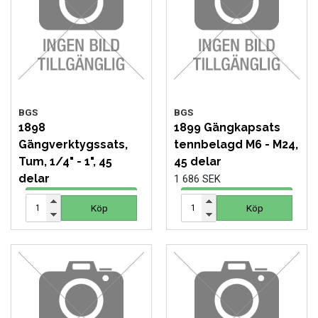
MOTORCYKEL VERKSTAD
OLJA OCH KEM
OLJE OCH SMÖRJHANTERING
BGS
BGS
PUMPAR
1898
1899 Gängkapsats
Gängverktygssats,
tennbelagd M6 - M24,
SKYDDSUTRUSTNING
Tum, 1/4" - 1", 45
45 delar
delar
1 686 SEK
SLANGVINDOR
1 565 SEK
Köp
Köp
Köp
Köp
STEGAR, STÖD OCH PLATTFORMAR
TUNGA FORDON UNIVERSAL
VERKSTADSUTRUSTNING