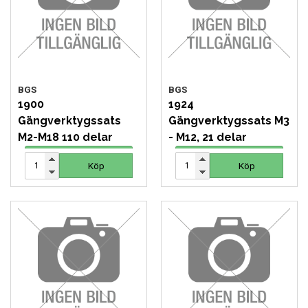
VERKTYG
VERKTYG FÖR ELBILAR
BGS
BGS
VÄSKOR OCH BOXAR
1900
1924
Gängverktygssats
Gängverktygssats M3
OM OSS
M2-M18 110 delar
- M12, 21 delar
1 649 SEK
309 SEK
Köp
Köp
Köp
Köp