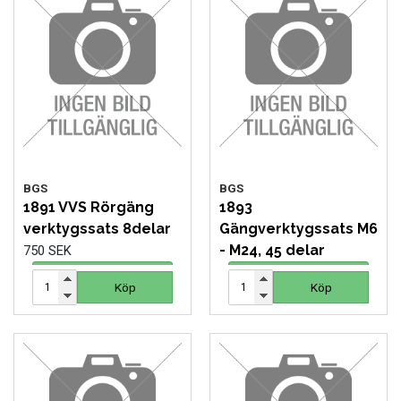
FORDONSVERKTYG UNIVERSAL
FÖRBRUKNING
GÖR-DET-SJÄLV PRODUKTER
KONCENTRATSPRUTOR
BGS
BGS
1891 VVS Rörgäng
1893
LIM & FOG
verktygssats 8delar
Gängverktygssats M6
- M24, 45 delar
750 SEK
LYFT OCH LAST
1 499 SEK
Köp
Köp
Köp
Köp
MASKINER OCH TVÄTTUTRUSTNING
MATERIALHANTERING