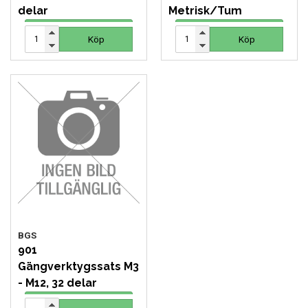
delar
Metrisk/Tum
1 116 SEK
2 061 SEK
Köp
Köp
Köp
Köp
BGS
901
Gängverktygssats M3
- M12, 32 delar
543 SEK