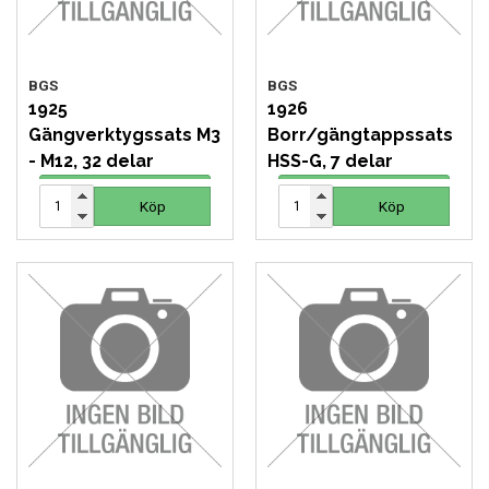
BGS
BGS
1925
1926
Gängverktygssats M3
Borr/gängtappssats
- M12, 32 delar
HSS-G, 7 delar
1 191 SEK
374 SEK
Köp
Köp
Köp
Köp