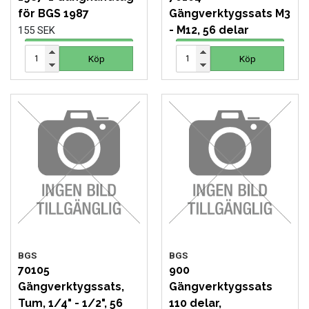
för BGS 1987
Gängverktygssats M3
- M12, 56 delar
155 SEK
1 078 SEK
Köp
Köp
Köp
Köp
BGS
BGS
70105
900
Gängverktygssats,
Gängverktygssats
Tum, 1/4" - 1/2", 56
110 delar,