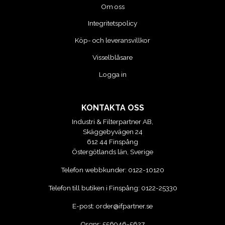
Om oss
Integritetspolicy
Köp- och leveransvillkor
Visselblåsare
Logga in
KONTAKTA OSS
Industri & Filterpartner AB,
Skäggebyvägen 24
612 44 Finspång
Östergötlands län, Sverige
Telefon webbkunder:
0122-10120
Telefon till butiken i Finspång:
0122-25330
E-post:
order@ifpartner.se
Orgnr: 556946-5627