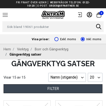
FRI FRAKT ÖVER 625KR
WEBBFRÅGOR TELEFON:
0122-
10120
E-POST:
ORDER@IFPARTNER.SE
TRUCKAR I LAGER
0
TUNGA FORDON UNIVERSAL
FORDONSVERKTYG EV
Visa priser:
Exkl. moms
Inkl. moms
Hem
Verktyg
Borr och Gängverktyg
ARBETSPLATSUTRUSTNING
Gängverktyg satser
GÄNGVERKTYG SATSER
BATTERIER
EL OCH BELYSNING
Namn (stigande)
20
Visar
15
av
15
FILTER
FILTER
FORDONSVERKTYG SPECIFIKA