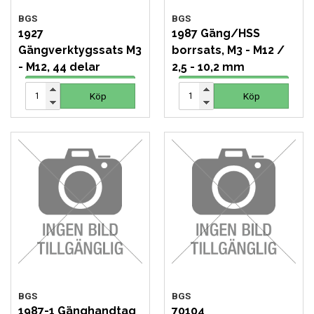
BGS
BGS
1927
1987 Gäng/HSS
Gängverktygssats M3
borrsats, M3 - M12 /
- M12, 44 delar
2,5 - 10,2 mm
1 771 SEK
384 SEK
Köp
Köp
Köp
Köp
BGS
BGS
1987-1 Gänghandtag
70104