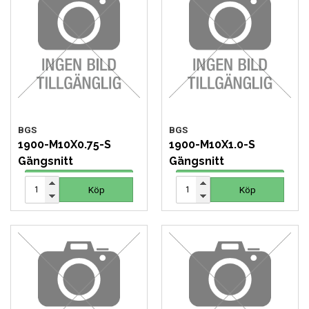
FORDONSVERKTYG UNIVERSAL
FÖRBRUKNING
GÖR-DET-SJÄLV PRODUKTER
KONCENTRATSPRUTOR
BGS
BGS
1900-M10X0.75-S
1900-M10X1.0-S
Gängsnitt
Gängsnitt
LIM & FOG
26 SEK
26 SEK
Köp
Köp
Köp
Köp
LYFT OCH LAST
MASKINER OCH TVÄTTUTRUSTNING
MATERIALHANTERING