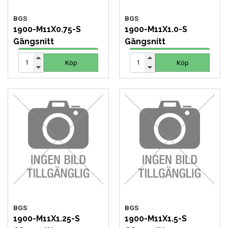
VERKTYG
BGS
BGS
1900-M11X0.75-S
1900-M11X1.0-S
Gängsnitt
Gängsnitt
VERKTYG FÖR ELBILAR
26 SEK
26 SEK
Köp
Köp
Köp
Köp
VÄSKOR OCH BOXAR
OM OSS
BGS
BGS
1900-M11X1.25-S
1900-M11X1.5-S