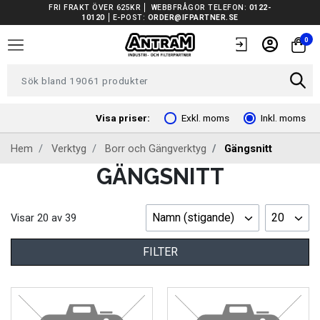
FRI FRAKT ÖVER 625KR
WEBBFRÅGOR TELEFON:
0122-
10120
E-POST:
ORDER@IFPARTNER.SE
TRUCKAR I LAGER
0
TUNGA FORDON UNIVERSAL
FORDONSVERKTYG EV
Visa priser:
Exkl. moms
Inkl. moms
Hem
Verktyg
Borr och Gängverktyg
Gängsnitt
ARBETSPLATSUTRUSTNING
GÄNGSNITT
BATTERIER
Namn (stigande)
20
Visar
20
av
39
EL OCH BELYSNING
FILTER
FILTER
FORDONSVERKTYG SPECIFIKA