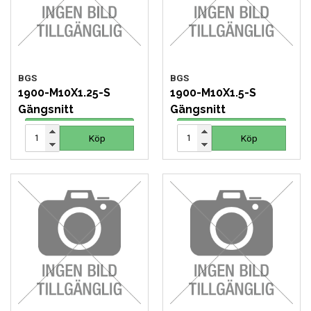
MOTORCYKEL VERKSTAD
OLJA OCH KEM
OLJE OCH SMÖRJHANTERING
BGS
BGS
1900-M10X1.25-S
1900-M10X1.5-S
Gängsnitt
Gängsnitt
PUMPAR
28 SEK
28 SEK
Köp
Köp
Köp
Köp
SKYDDSUTRUSTNING
SLANGVINDOR
STEGAR, STÖD OCH PLATTFORMAR
TUNGA FORDON UNIVERSAL
VERKSTADSUTRUSTNING