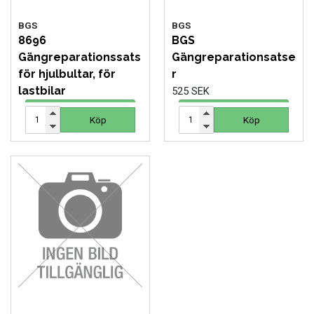
BGS
BGS
8696
BGS
Gängreparationssats
Gängreparationsatse
för hjulbultar, för
r
lastbilar
525 SEK
722 SEK
Köp
Köp
Köp
Köp