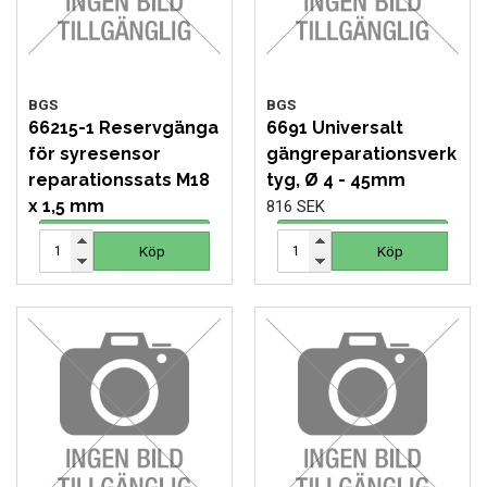
BGS
BGS
66215-1 Reservgänga
6691 Universalt
för syresensor
gängreparationsverk
reparationssats M18
tyg, Ø 4 - 45mm
x 1,5 mm
816 SEK
44 SEK
Köp
Köp
Köp
Köp