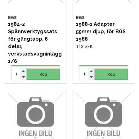
BGS
BGS
1984-2
1988-1 Adapter
Spännverktygssats
55mm djup, för BGS
för gängtapp, 6
1988
delar,
113 SEK
verkstadsvagninlägg
1/6
899 SEK
Köp
Köp
Köp
Köp