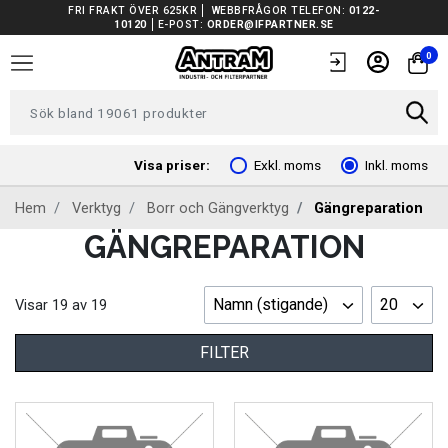
FRI FRAKT ÖVER 625KR
WEBBFRÅGOR TELEFON:
0122-
10120
E-POST:
ORDER@IFPARTNER.SE
TRUCKAR I LAGER
0
TUNGA FORDON UNIVERSAL
FORDONSVERKTYG EV
Visa priser:
Exkl. moms
Inkl. moms
Hem
Verktyg
Borr och Gängverktyg
Gängreparation
ARBETSPLATSUTRUSTNING
GÄNGREPARATION
BATTERIER
Namn (stigande)
20
Visar
19
av
19
EL OCH BELYSNING
FILTER
FILTER
FORDONSVERKTYG SPECIFIKA