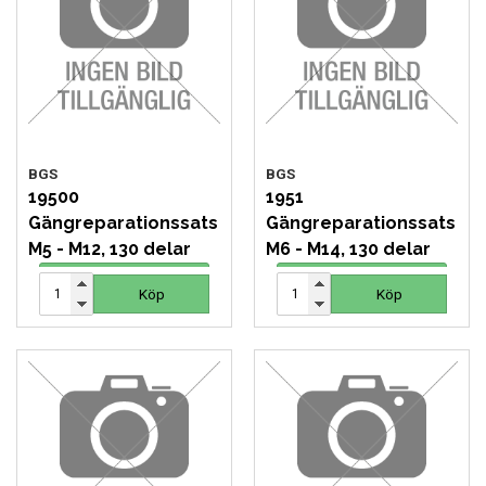
MOTORCYKEL VERKSTAD
OLJA OCH KEM
OLJE OCH SMÖRJHANTERING
BGS
BGS
PUMPAR
19500
1951
Gängreparationssats
Gängreparationssats
SKYDDSUTRUSTNING
M5 - M12, 130 delar
M6 - M14, 130 delar
750 SEK
1 405 SEK
Köp
Köp
SLANGVINDOR
Köp
Köp
STEGAR, STÖD OCH PLATTFORMAR
TUNGA FORDON UNIVERSAL
VERKSTADSUTRUSTNING