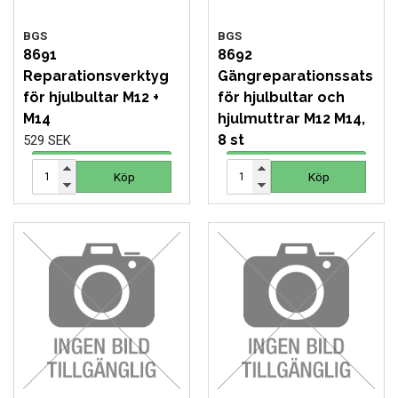
BGS
BGS
8691
8692
Reparationsverktyg
Gängreparationssats
för hjulbultar M12 +
för hjulbultar och
M14
hjulmuttrar M12 M14,
8 st
529 SEK
598 SEK
Köp
Köp
Köp
Köp