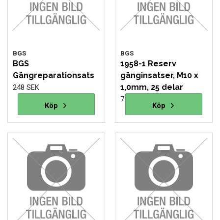
VERKTYG
VERKTYG FÖR ELBILAR
BGS
BGS
BGS
1958-1 Reserv
VÄSKOR OCH BOXAR
Gängreparationsats
gänginsatser, M10 x
1,0mm, 25 delar
248 SEK
OM OSS
71 SEK
Läs mer
Köp
Läs mer
Köp