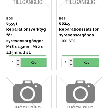
BGS
BGS
65591
66215
Reparationsverktyg
Reparationssats för
för
syresensorgänga
syresensorgängor
1 001 SEK
M18 x 1,5mm, M12 x
1,25mm, 2 st.
239 SEK
Köp
Köp
Köp
Köp