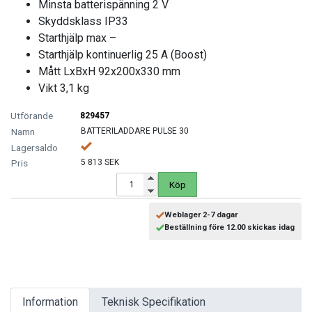
MOTORCYKEL VERKSTAD
Minsta batterispänning 2 V
Skyddsklass IP33
Starthjälp max –
OLJA OCH KEM
Starthjälp kontinuerlig 25 A (Boost)
Mått LxBxH 92x200x330 mm
OLJE OCH SMÖRJHANTERING
Vikt 3,1 kg
PUMPAR
829457
BATTERILADDARE PULSE 30
SKYDDSUTRUSTNING
5 813 SEK
Köp
SLANGVINDOR
Weblager 2-7 dagar
STEGAR, STÖD OCH PLATTFORMAR
Beställning före 12.00 skickas idag
TUNGA FORDON UNIVERSAL
VERKSTADSUTRUSTNING
Information
Teknisk Specifikation