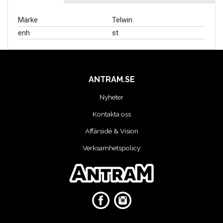
VERKTYG
Märke
Telwin
enh
st
VERKTYG FÖR ELBILAR
VÄSKOR OCH BOXAR
ANTRAM.SE
OM OSS
Nyheter
Kontakta oss
Affärsidé & Vision
Verksamhetspolicy