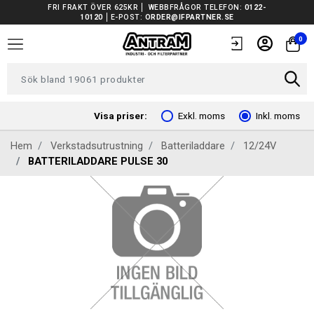
FRI FRAKT ÖVER 625KR
WEBBFRÅGOR TELEFON:
0122-
10120
E-POST:
ORDER@IFPARTNER.SE
TRUCKAR I LAGER
0
TUNGA FORDON UNIVERSAL
FORDONSVERKTYG EV
Visa priser:
Exkl. moms
Inkl. moms
Hem
Verkstadsutrustning
Batteriladdare
12/24V
ARBETSPLATSUTRUSTNING
BATTERILADDARE PULSE 30
BATTERIER
EL OCH BELYSNING
FILTER
FORDONSVERKTYG SPECIFIKA