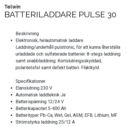
Telwin
FORDONSVERKTYG UNIVERSAL
BATTERILADDARE PULSE 30
FÖRBRUKNING
Beskrivning
GÖR-DET-SJÄLV PRODUKTER
Elektronisk, helautomatisk laddare.
Laddning/underhåll pulstronic, för att kunna återställa
KONCENTRATSPRUTOR
urladdade och sulfaterade batterier. 8-stegs laddning
samt snabbladdning. Kortslutningsskyddad,
polaritetsfel samt defekt batteri. Fläktkyld.
LIM & FOG
Specifikationer
LYFT OCH LAST
Elanslutning 230 V
Automatisk laddteknik Ja
MASKINER OCH TVÄTTUTRUSTNING
Batterispänning 12/24 V
Batterikapacitet 5-400 Ah
MATERIALHANTERING
Batterityper Pb-Ca, Wet, Gel, AGM, EFB, Lithium, MF
Strömstyrka laddning 25/12 A