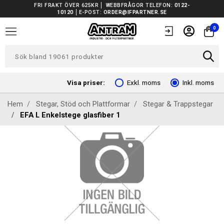
FRI FRAKT ÖVER 625KR
WEBBFRÅGOR TELEFON:
0122-
10120
E-POST:
ORDER@IFPARTNER.SE
TRUCKAR I LAGER
0
TUNGA FORDON UNIVERSAL
FORDONSVERKTYG EV
Visa priser:
Exkl. moms
Inkl. moms
Hem
Stegar, Stöd och Plattformar
Stegar & Trappstegar
ARBETSPLATSUTRUSTNING
EFA L Enkelstege glasfiber 1
BATTERIER
EL OCH BELYSNING
FILTER
FORDONSVERKTYG SPECIFIKA