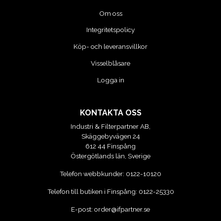
Om oss
Integritetspolicy
Köp- och leveransvillkor
Visselblåsare
Logga in
KONTAKTA OSS
Industri & Filterpartner AB,
Skäggebyvägen 24
612 44 Finspång
Östergötlands län, Sverige
Telefon webbkunder:
0122-10120
Telefon till butiken i Finspång:
0122-25330
E-post:
order@ifpartner.se