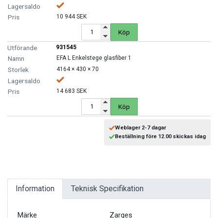
MOTORCYKEL VERKSTAD
10 944 SEK
OLJA OCH KEM
Köp
931545
OLJE OCH SMÖRJHANTERING
EFA L Enkelstege glasfiber 1
4164 × 430 × 70
PUMPAR
14 683 SEK
SKYDDSUTRUSTNING
Köp
Weblager 2-7 dagar
SLANGVINDOR
Beställning före 12.00 skickas idag
STEGAR, STÖD OCH PLATTFORMAR
TUNGA FORDON UNIVERSAL
Information
Teknisk Specifikation
VERKSTADSUTRUSTNING
Märke
Zarges