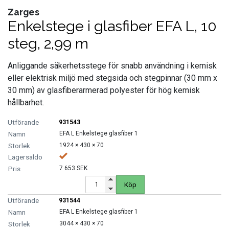
Zarges
FORDONSVERKTYG UNIVERSAL
Enkelstege i glasfiber EFA L, 10
steg, 2,99 m
FÖRBRUKNING
Anliggande säkerhetsstege för snabb användning i kemisk
GÖR-DET-SJÄLV PRODUKTER
eller elektrisk miljö med stegsida och stegpinnar (30 mm x
30 mm) av glasfiberarmerad polyester för hög kemisk
KONCENTRATSPRUTOR
hållbarhet.
931543
LIM & FOG
EFA L Enkelstege glasfiber 1
1924 × 430 × 70
LYFT OCH LAST
7 653 SEK
MASKINER OCH TVÄTTUTRUSTNING
Köp
931544
MATERIALHANTERING
EFA L Enkelstege glasfiber 1
3044 × 430 × 70