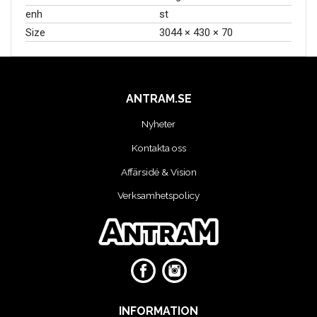
enh
st
VERKTYG
Size
3044 × 430 × 70
VERKTYG FÖR ELBILAR
ANTRAM.SE
VÄSKOR OCH BOXAR
Nyheter
OM OSS
Kontakta oss
Affärsidé & Vision
Verksamhetspolicy
INFORMATION