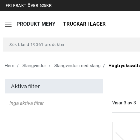
FRI FRAKT ÖVER 625KR
PRODUKT MENY
TRUCKAR I LAGER
TRUCKAR I LAGER
TUNGA FORDON UNIVERSAL
Hem
Slangvindor
Slangvindor med slang
Högtrycksvatt
FORDONSVERKTYG EV
Aktiva filter
Visar
3
av
3
Inga aktiva filter
ARBETSPLATSUTRUSTNING
BATTERIER