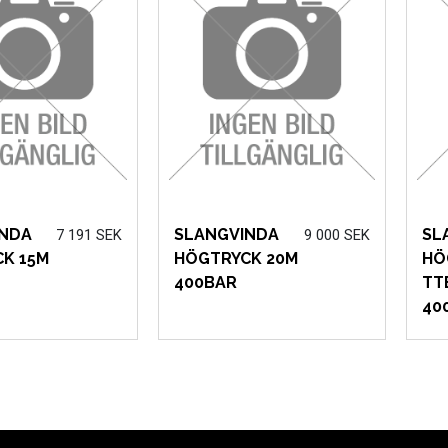
NDA
SLANGVINDA
SL
7 191 SEK
9 000 SEK
K 15M
HÖGTRYCK 20M
HÖ
400BAR
TT
40