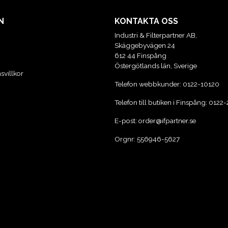
N
KONTAKTA OSS
Industri & Filterpartner AB,
Skäggebyvägen 24
612 44 Finspång
Östergötlands län, Sverige
svillkor
Telefon webbkunder:
0122-10120
Telefon till butiken i Finspång:
0122-
E-post:
order@ifpartner.se
Orgnr: 556946-5627