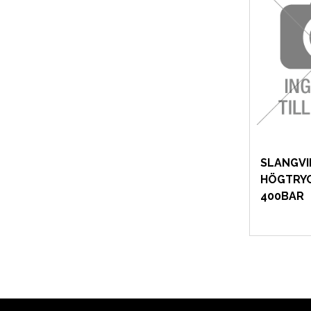
EL OCH BELYSNING
FILTER
FORDONSVERKTYG SPECIFIKA
SLANGVI
FORDONSVERKTYG UNIVERSAL
HÖGTRYC
400BAR
FÖRBRUKNING
GÖR-DET-SJÄLV PRODUKTER