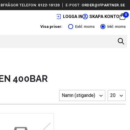
BFRÅGOR TELEFON:
0122-10120
E-POST:
ORDER@IFPARTNER.SE
0
LOGGA IN
SKAPA KONTO
Visa priser:
Exkl. moms
Inkl. moms
EN 400BAR
Namn (stigande)
20