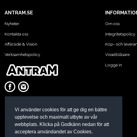
KONCENTRATSPRUTOR
ANTRAM.SE
INFORMATIO
Nyheter
Om oss
LIM & FOG
Kontakta oss
Integritetspolicy
Affärsidé & Vision
Köp- och leveran
LYFT OCH LAST
Verksamhetspolicy
Visselblåsare
Logga in
MASKINER OCH TVÄTTUTRUSTNING
MATERIALHANTERING
Vi använder cookies för att ge dig en bättre
MOTORCYKEL VERKSTAD
upplevelse och maximalt utbyte av vår
webbplats. Klicka på Godkänn nedan för att
acceptera användandet av Cookies.