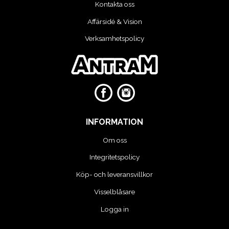
Kontakta oss
VERKTYG
Affärsidé & Vision
Verksamhetspolicy
VERKTYG FÖR ELBILAR
VÄSKOR OCH BOXAR
OM OSS
INFORMATION
Om oss
Integritetspolicy
Köp- och leveransvillkor
Visselblåsare
Logga in