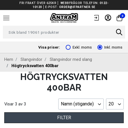
FRI FRAKT ÖVER 625KR
WEBBFRÅGOR TELEFON:
0122-
10120
E-POST:
ORDER@IFPARTNER.SE
TRUCKAR I LAGER
0
TUNGA FORDON UNIVERSAL
FORDONSVERKTYG EV
Visa priser:
Exkl. moms
Inkl. moms
Hem
Slangvindor
Slangvindor med slang
ARBETSPLATSUTRUSTNING
Högtrycksvatten 400bar
HÖGTRYCKSVATTEN
BATTERIER
400BAR
EL OCH BELYSNING
Namn (stigande)
20
Visar
3
av
3
FILTER
FILTER
FORDONSVERKTYG SPECIFIKA