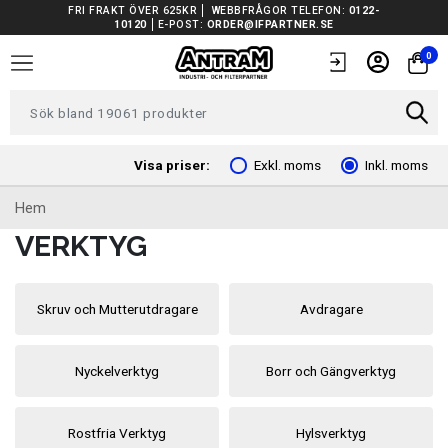
FRI FRAKT ÖVER 625KR
WEBBFRÅGOR TELEFON:
0122-
10120
E-POST:
ORDER@IFPARTNER.SE
TRUCKAR I LAGER
0
TUNGA FORDON UNIVERSAL
FORDONSVERKTYG EV
Visa priser:
Exkl. moms
Inkl. moms
Hem
ARBETSPLATSUTRUSTNING
VERKTYG
BATTERIER
Skruv och Mutterutdragare
Avdragare
EL OCH BELYSNING
FILTER
Nyckelverktyg
Borr och Gängverktyg
FORDONSVERKTYG SPECIFIKA
Rostfria Verktyg
Hylsverktyg