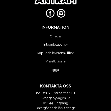
VERKTYG
VERKTYG FÖR ELBILAR
INFORMATION
VÄSKOR OCH BOXAR
Om oss
Integritetspolicy
OM OSS
Köp- och leveransvillkor
Visselblåsare
Logga in
KONTAKTA OSS
Industri & Filterpartner AB,
Skäggebyvägen 24
612 44 Finspång
Östergötlands län, Sverige