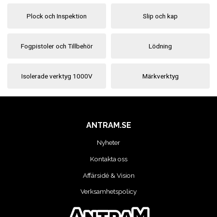
MOTORCYKEL VERKSTAD
Plock och Inspektion
Slip och kap
OLJA OCH KEM
Fogpistoler och Tillbehör
Lödning
OLJE OCH SMÖRJHANTERING
Isolerade verktyg 1000V
Märkverktyg
PUMPAR
SKYDDSUTRUSTNING
ANTRAM.SE
SLANGVINDOR
Nyheter
STEGAR, STÖD OCH PLATTFORMAR
Kontakta oss
Affärsidé & Vision
TUNGA FORDON UNIVERSAL
Verksamhetspolicy
VERKSTADSUTRUSTNING