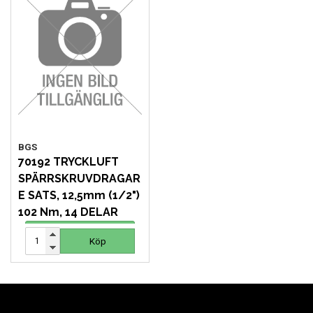
FORDONSVERKTYG UNIVERSAL
FÖRBRUKNING
GÖR-DET-SJÄLV PRODUKTER
KONCENTRATSPRUTOR
BGS
70192 TRYCKLUFT
LIM & FOG
SPÄRRSKRUVDRAGAR
E SATS, 12,5mm (1/2")
LYFT OCH LAST
102 Nm, 14 DELAR
1 349 SEK
Köp
Köp
MASKINER OCH TVÄTTUTRUSTNING
MATERIALHANTERING