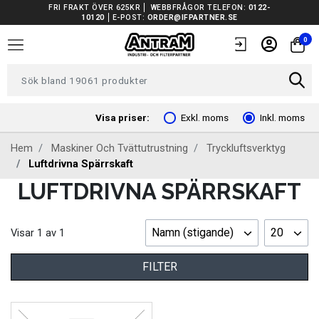
FRI FRAKT ÖVER 625KR
WEBBFRÅGOR TELEFON:
0122-
10120
E-POST:
ORDER@IFPARTNER.SE
TRUCKAR I LAGER
0
TUNGA FORDON UNIVERSAL
FORDONSVERKTYG EV
Visa priser:
Exkl. moms
Inkl. moms
Hem
Maskiner Och Tvättutrustning
Tryckluftsverktyg
ARBETSPLATSUTRUSTNING
Luftdrivna Spärrskaft
LUFTDRIVNA SPÄRRSKAFT
BATTERIER
EL OCH BELYSNING
Namn (stigande)
20
Visar
1
av
1
FILTER
FILTER
FORDONSVERKTYG SPECIFIKA