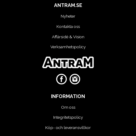
MOTORCYKEL VERKSTAD
ANTRAM.SE
Nyheter
OLJA OCH KEM
Kontakta oss
OLJE OCH SMÖRJHANTERING
Affärsidé & Vision
Verksamhetspolicy
PUMPAR
SKYDDSUTRUSTNING
SLANGVINDOR
INFORMATION
STEGAR, STÖD OCH PLATTFORMAR
Om oss
TUNGA FORDON UNIVERSAL
Integritetspolicy
Köp- och leveransvillkor
VERKSTADSUTRUSTNING