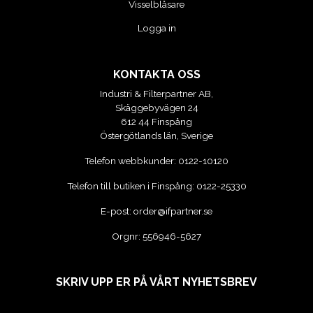
Visselblåsare
VERKTYG
Logga in
VERKTYG FÖR ELBILAR
KONTAKTA OSS
Industri & Filterpartner AB,
VÄSKOR OCH BOXAR
Skäggebyvägen 24
612 44 Finspång
OM OSS
Östergötlands län, Sverige
Telefon webbkunder:
0122-10120
Telefon till butiken i Finspång:
0122-25330
E-post:
order@ifpartner.se
Orgnr: 556946-5627
SKRIV UPP ER PÅ VÅRT NYHETSBREV