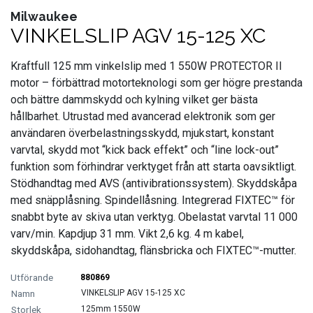
Milwaukee
FORDONSVERKTYG UNIVERSAL
VINKELSLIP AGV 15-125 XC
FÖRBRUKNING
Kraftfull 125 mm vinkelslip med 1 550W PROTECTOR II
motor – förbättrad motorteknologi som ger högre prestanda
GÖR-DET-SJÄLV PRODUKTER
och bättre dammskydd och kylning vilket ger bästa
hållbarhet. Utrustad med avancerad elektronik som ger
KONCENTRATSPRUTOR
användaren överbelastningsskydd, mjukstart, konstant
varvtal, skydd mot “kick back effekt” och “line lock-out”
funktion som förhindrar verktyget från att starta oavsiktligt.
LIM & FOG
Stödhandtag med AVS (antivibrationssystem). Skyddskåpa
med snäpplåsning. Spindellåsning. Integrerad FIXTEC™ för
LYFT OCH LAST
snabbt byte av skiva utan verktyg. Obelastat varvtal 11 000
varv/min. Kapdjup 31 mm. Vikt 2,6 kg. 4 m kabel,
MASKINER OCH TVÄTTUTRUSTNING
skyddskåpa, sidohandtag, flänsbricka och FIXTEC™-mutter.
880869
MATERIALHANTERING
VINKELSLIP AGV 15-125 XC
125mm 1550W