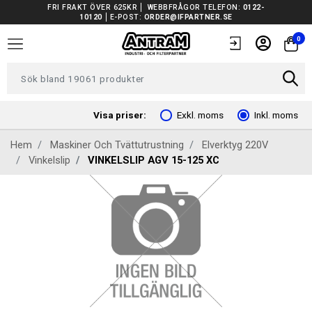
FRI FRAKT ÖVER 625KR
WEBBFRÅGOR TELEFON:
0122-
10120
E-POST:
ORDER@IFPARTNER.SE
TRUCKAR I LAGER
0
TUNGA FORDON UNIVERSAL
FORDONSVERKTYG EV
Visa priser:
Exkl. moms
Inkl. moms
Hem
Maskiner Och Tvättutrustning
Elverktyg 220V
ARBETSPLATSUTRUSTNING
Vinkelslip
VINKELSLIP AGV 15-125 XC
BATTERIER
EL OCH BELYSNING
FILTER
FORDONSVERKTYG SPECIFIKA