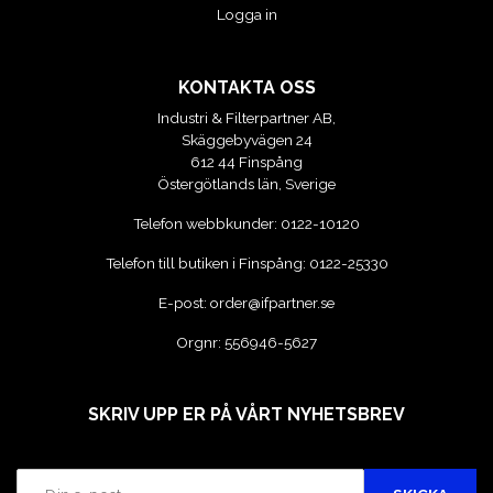
Logga in
KONTAKTA OSS
Industri & Filterpartner AB,
Skäggebyvägen 24
612 44 Finspång
Östergötlands län, Sverige
Telefon webbkunder:
0122-10120
Telefon till butiken i Finspång:
0122-25330
E-post:
order@ifpartner.se
Orgnr: 556946-5627
SKRIV UPP ER PÅ VÅRT NYHETSBREV