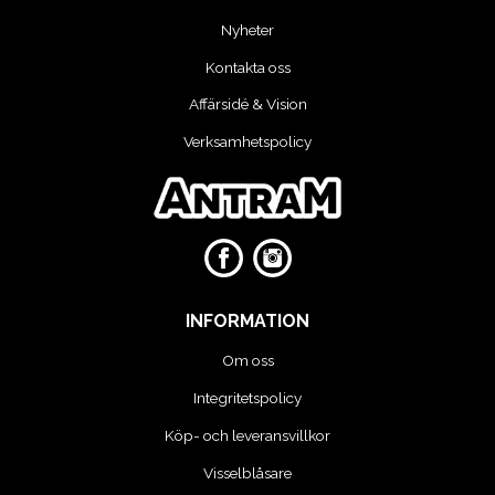
Nyheter
VERKTYG
Kontakta oss
VERKTYG FÖR ELBILAR
Affärsidé & Vision
Verksamhetspolicy
VÄSKOR OCH BOXAR
OM OSS
INFORMATION
Om oss
Integritetspolicy
Köp- och leveransvillkor
Visselblåsare