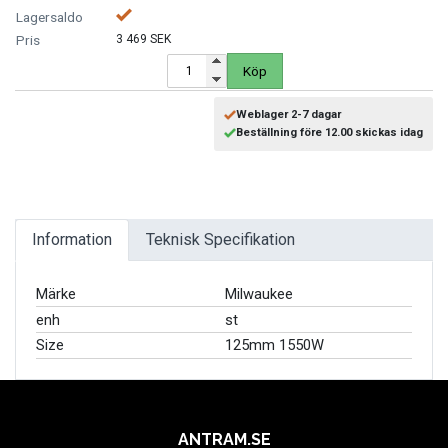
MOTORCYKEL VERKSTAD
3 469 SEK
OLJA OCH KEM
Köp
OLJE OCH SMÖRJHANTERING
Weblager 2-7 dagar
Beställning före 12.00 skickas idag
PUMPAR
SKYDDSUTRUSTNING
Information
Teknisk Specifikation
SLANGVINDOR
Märke
Milwaukee
enh
st
STEGAR, STÖD OCH PLATTFORMAR
Size
125mm 1550W
TUNGA FORDON UNIVERSAL
VERKSTADSUTRUSTNING
ANTRAM.SE