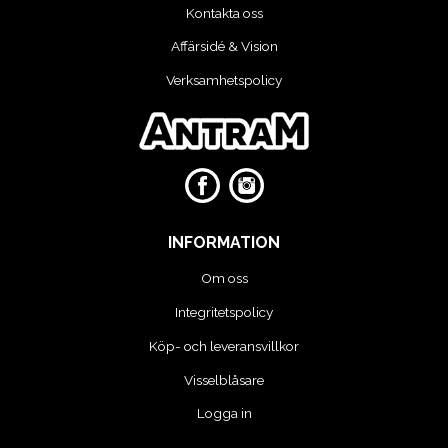
Kontakta oss
VERKTYG
Affärsidé & Vision
Verksamhetspolicy
VERKTYG FÖR ELBILAR
VÄSKOR OCH BOXAR
OM OSS
INFORMATION
Om oss
Integritetspolicy
Köp- och leveransvillkor
Visselblåsare
Logga in