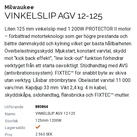
Milwaukee
FORDONSVERKTYG UNIVERSAL
VINKELSLIP AGV 12-125
FÖRBRUKNING
Liten 125 mm vinkelslip med 1 200W PROTECTOR II motor
– förbättrad motorteknologi som ger högre prestanda och
GÖR-DET-SJÄLV PRODUKTER
bättre dammskydd och kylning vilket ger bästa hållbarheten.
Överbelastningsskydd. Mjukstart, konstant varvtal, skydd
KONCENTRATSPRUTOR
mot “kick back effekt”, “line lock-out” funktion förhindrar
verktyget från att starta oavsiktligt. Stödhandtag med AVS
(antivibrationssystem). FIXTEC™ för snabbt byte av skiva
LIM & FOG
utan verktyg. Låsbar strömbrytare. Obelastat varvtal 11 000
varv/min. Kapdjup 33 mm. Vikt 2,4 kg. 4 m kabel,
LYFT OCH LAST
skyddskåpa, sidohandtag, flänsbricka och FIXTEC™-mutter.
MASKINER OCH TVÄTTUTRUSTNING
880864
VINKELSLIP AGV 12-125
125mm 1200W
MATERIALHANTERING
2 563 SEK