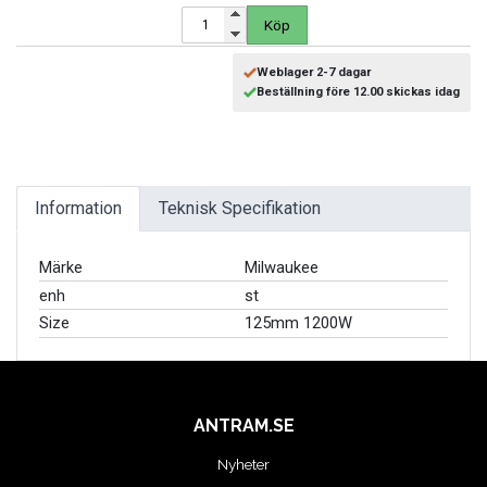
MOTORCYKEL VERKSTAD
Köp
OLJA OCH KEM
Weblager 2-7 dagar
Beställning före 12.00 skickas idag
OLJE OCH SMÖRJHANTERING
PUMPAR
Information
Teknisk Specifikation
SKYDDSUTRUSTNING
Märke
Milwaukee
SLANGVINDOR
enh
st
Size
125mm 1200W
STEGAR, STÖD OCH PLATTFORMAR
TUNGA FORDON UNIVERSAL
ANTRAM.SE
Nyheter
VERKSTADSUTRUSTNING