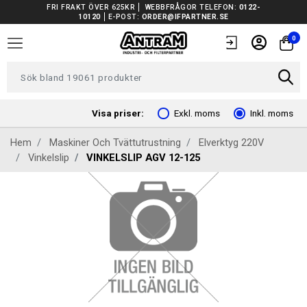
FRI FRAKT ÖVER 625KR
WEBBFRÅGOR TELEFON:
0122-
10120
E-POST:
ORDER@IFPARTNER.SE
TRUCKAR I LAGER
0
TUNGA FORDON UNIVERSAL
FORDONSVERKTYG EV
Visa priser:
Exkl. moms
Inkl. moms
Hem
Maskiner Och Tvättutrustning
Elverktyg 220V
ARBETSPLATSUTRUSTNING
Vinkelslip
VINKELSLIP AGV 12-125
BATTERIER
EL OCH BELYSNING
FILTER
FORDONSVERKTYG SPECIFIKA