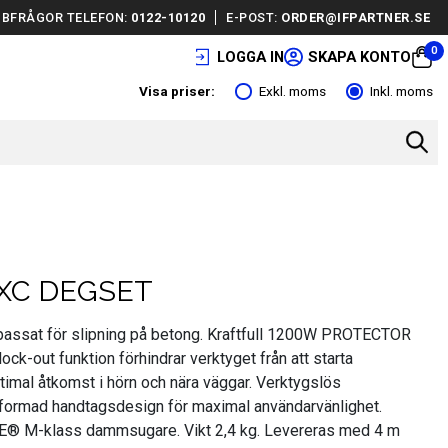
BFRÅGOR TELEFON:
0122-10120
E-POST:
ORDER@IFPARTNER.SE
0
LOGGA IN
SKAPA KONTO
Visa priser:
Exkl. moms
Inkl. moms
5XC DEGSET
ssat för slipning på betong. Kraftfull 1200W PROTECTOR
ock-out funktion förhindrar verktyget från att starta
ptimal åtkomst i hörn och nära väggar. Verktygslös
lformad handtagsdesign för maximal användarvänlighet.
EE® M-klass dammsugare. Vikt 2,4 kg. Levereras med 4 m