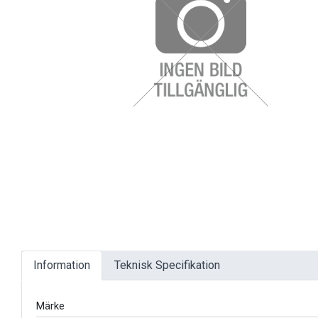
EL OCH BELYSNING
FILTER
FORDONSVERKTYG SPECIFIKA
FORDONSVERKTYG UNIVERSAL
FÖRBRUKNING
Information
Teknisk Specifikation
GÖR-DET-SJÄLV PRODUKTER
Märke