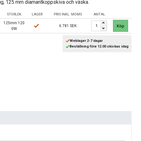
sug, 125 mm diamantkoppskiva och väska.
STORLEK
LAGER
PRIS INKL. MOMS
ANTAL
125mm 120
Köp
6 781 SEK
0W
Weblager 2-7 dagar
Beställning före 12.00 skickas idag