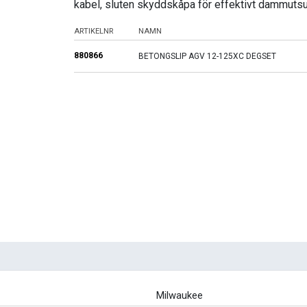
kabel, sluten skyddskåpa för effektivt dammut
ARTIKELNR
NAMN
880866
BETONGSLIP AGV 12-125XC DEGSET
Milwaukee