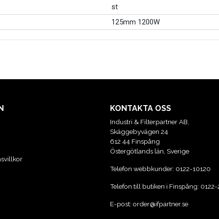
st
125mm 1200W
N
KONTAKTA OSS
Industri & Filterpartner AB,
Skäggebyvägen 24
612 44 Finspång
Östergötlands län, Sverige
svillkor
Telefon webbkunder:
0122-10120
Telefon till butiken i Finspång:
0122-
E-post:
order@ifpartner.se