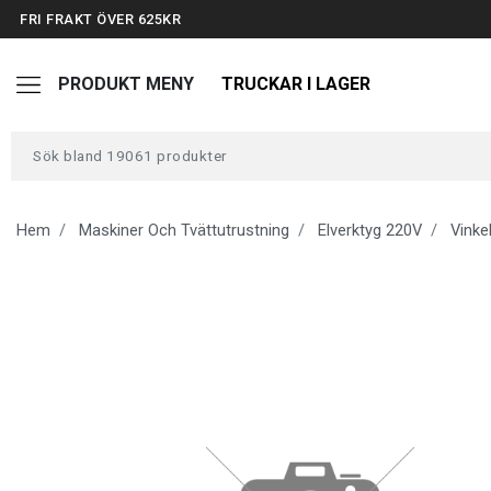
FRI FRAKT ÖVER 625KR
PRODUKT MENY
TRUCKAR I LAGER
TRUCKAR I LAGER
TUNGA FORDON UNIVERSAL
Hem
Maskiner Och Tvättutrustning
Elverktyg 220V
Vinkel
FORDONSVERKTYG EV
ARBETSPLATSUTRUSTNING
BATTERIER