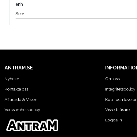
enh
KONCENTRATSPRUTOR
Size
LIM & FOG
LYFT OCH LAST
ANTRAM.SE
INFORMATIO
MASKINER OCH TVÄTTUTRUSTNING
Nyheter
Om oss
Kontakta oss
Integritetspolicy
MATERIALHANTERING
Affärsidé & Vision
Köp- och leveran
Verksamhetspolicy
Visselblåsare
MOTORCYKEL VERKSTAD
Logga in