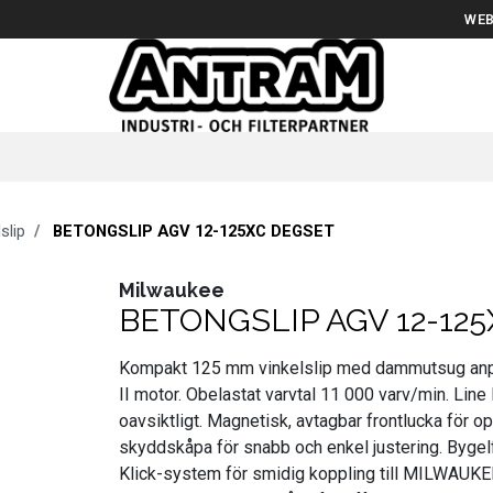
WEB
slip
BETONGSLIP AGV 12-125XC DEGSET
Milwaukee
BETONGSLIP AGV 12-12
Kompakt 125 mm vinkelslip med dammutsug anpa
II motor. Obelastat varvtal 11 000 varv/min. Line l
oavsiktligt. Magnetisk, avtagbar frontlucka för o
skyddskåpa för snabb och enkel justering. Byge
Klick-system för smidig koppling till MILWAUK