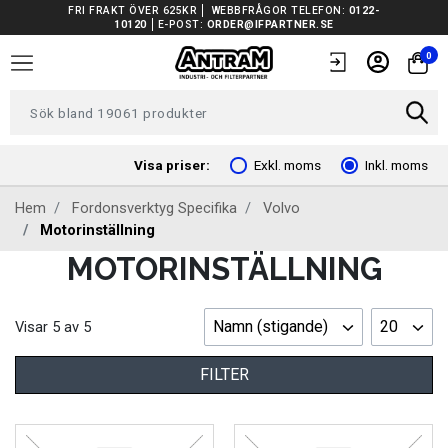
FRI FRAKT ÖVER 625KR
WEBBFRÅGOR TELEFON:
0122-
10120
E-POST:
ORDER@IFPARTNER.SE
TRUCKAR I LAGER
0
TUNGA FORDON UNIVERSAL
FORDONSVERKTYG EV
Visa priser:
Exkl. moms
Inkl. moms
Hem
Fordonsverktyg Specifika
Volvo
ARBETSPLATSUTRUSTNING
Motorinställning
MOTORINSTÄLLNING
BATTERIER
EL OCH BELYSNING
Namn (stigande)
20
Visar
5
av
5
FILTER
FILTER
FORDONSVERKTYG SPECIFIKA