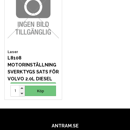
VERKTYG
VERKTYG FÖR ELBILAR
VÄSKOR OCH BOXAR
Laser
OM OSS
L8108
MOTORINSTÄLLNING
SVERKTYGS SATS FÖR
VOLVO 2.0L DIESEL
1 856 SEK
Köp
Köp
ANTRAM.SE