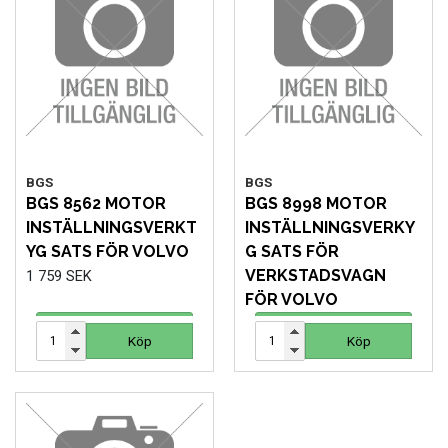
MOTORCYKEL VERKSTAD
OLJA OCH KEM
OLJE OCH SMÖRJHANTERING
PUMPAR
BGS
BGS
BGS 8562 MOTOR
BGS 8998 MOTOR
SKYDDSUTRUSTNING
INSTÄLLNINGSVERKT
INSTÄLLNINGSVERKY
YG SATS FÖR VOLVO
G SATS FÖR
SLANGVINDOR
VERKSTADSVAGN
1 759 SEK
FÖR VOLVO
STEGAR, STÖD OCH PLATTFORMAR
7 031 SEK
Köp
Köp
Köp
Köp
TUNGA FORDON UNIVERSAL
VERKSTADSUTRUSTNING