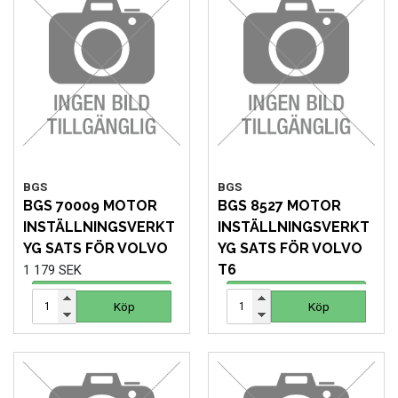
FORDONSVERKTYG UNIVERSAL
FÖRBRUKNING
GÖR-DET-SJÄLV PRODUKTER
KONCENTRATSPRUTOR
BGS
BGS
BGS 70009 MOTOR
BGS 8527 MOTOR
LIM & FOG
INSTÄLLNINGSVERKT
INSTÄLLNINGSVERKT
YG SATS FÖR VOLVO
YG SATS FÖR VOLVO
LYFT OCH LAST
T6
1 179 SEK
4 160 SEK
Köp
Köp
Köp
Köp
MASKINER OCH TVÄTTUTRUSTNING
MATERIALHANTERING