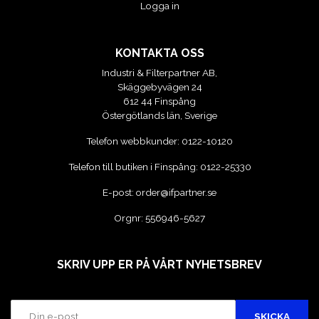
Logga in
KONTAKTA OSS
Industri & Filterpartner AB,
Skäggebyvägen 24
612 44 Finspång
Östergötlands län, Sverige
Telefon webbkunder:
0122-10120
Telefon till butiken i Finspång:
0122-25330
E-post:
order@ifpartner.se
Orgnr: 556946-5627
SKRIV UPP ER PÅ VÅRT NYHETSBREV