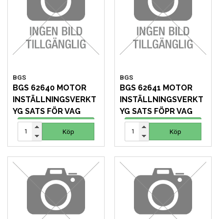
MOTORCYKEL VERKSTAD
OLJA OCH KEM
OLJE OCH SMÖRJHANTERING
BGS
BGS
PUMPAR
BGS 62640 MOTOR
BGS 62641 MOTOR
INSTÄLLNINGSVERKT
INSTÄLLNINGSVERKT
SKYDDSUTRUSTNING
YG SATS FÖR VAG
YG SATS FÖPR VAG
273 SEK
276 SEK
Köp
Köp
Köp
Köp
SLANGVINDOR
STEGAR, STÖD OCH PLATTFORMAR
TUNGA FORDON UNIVERSAL
VERKSTADSUTRUSTNING