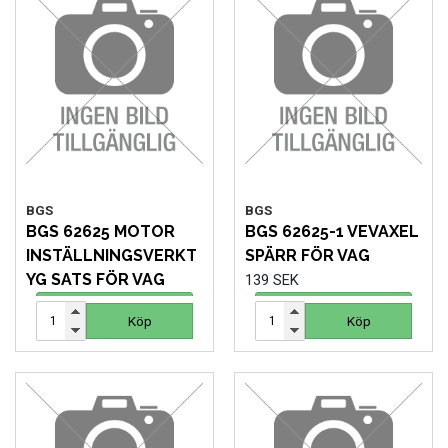
FORDONSVERKTYG UNIVERSAL
FÖRBRUKNING
GÖR-DET-SJÄLV PRODUKTER
KONCENTRATSPRUTOR
BGS
BGS
BGS 62625 MOTOR
BGS 62625-1 VEVAXEL
LIM & FOG
INSTÄLLNINGSVERKT
SPÄRR FÖR VAG
YG SATS FÖR VAG
139 SEK
LYFT OCH LAST
973 SEK
Köp
Köp
Köp
Köp
MASKINER OCH TVÄTTUTRUSTNING
MATERIALHANTERING