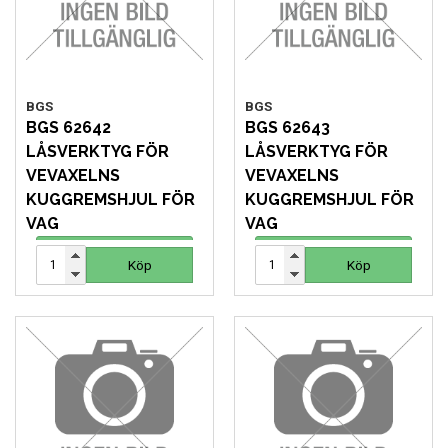
VERKTYG
VERKTYG FÖR ELBILAR
BGS
BGS
BGS 62642
BGS 62643
VÄSKOR OCH BOXAR
LÅSVERKTYG FÖR
LÅSVERKTYG FÖR
VEVAXELNS
VEVAXELNS
OM OSS
KUGGREMSHJUL FÖR
KUGGREMSHJUL FÖR
VAG
VAG
184 SEK
184 SEK
Köp
Köp
Köp
Köp