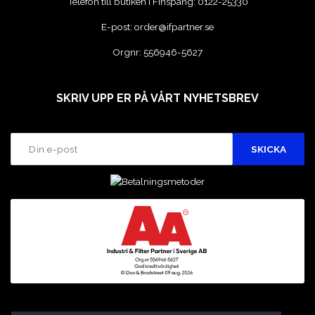
Telefon till butiken i Finspång:
0122-25330
E-post:
order@ifpartner.se
Orgnr: 556946-5627
SKRIV UPP ER PÅ VÅRT NYHETSBREV