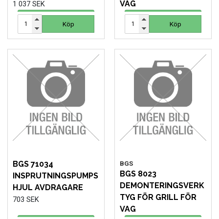
VAG
1 037 SEK
768 SEK
Köp
Köp
Köp
Köp
BGS 71034
BGS
BGS 8023
INSPRUTNINGSPUMPS
DEMONTERINGSVERK
HJUL AVDRAGARE
TYG FÖR GRILL FÖR
703 SEK
VAG