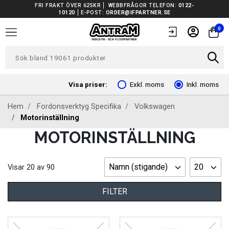
FRI FRAKT ÖVER 625KR
WEBBFRÅGOR TELEFON:
0122-
10120
E-POST:
ORDER@IFPARTNER.SE
TRUCKAR I LAGER
0
TUNGA FORDON UNIVERSAL
FORDONSVERKTYG EV
Visa priser:
Exkl. moms
Inkl. moms
Hem
Fordonsverktyg Specifika
Volkswagen
ARBETSPLATSUTRUSTNING
Motorinställning
MOTORINSTÄLLNING
BATTERIER
EL OCH BELYSNING
Namn (stigande)
20
Visar
20
av
90
FILTER
FILTER
FORDONSVERKTYG SPECIFIKA