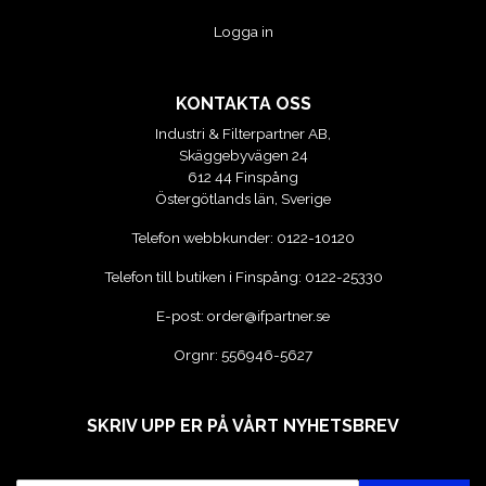
Logga in
VERKTYG
VERKTYG FÖR ELBILAR
KONTAKTA OSS
Industri & Filterpartner AB,
VÄSKOR OCH BOXAR
Skäggebyvägen 24
612 44 Finspång
Östergötlands län, Sverige
OM OSS
Telefon webbkunder:
0122-10120
Telefon till butiken i Finspång:
0122-25330
E-post:
order@ifpartner.se
Orgnr: 556946-5627
SKRIV UPP ER PÅ VÅRT NYHETSBREV