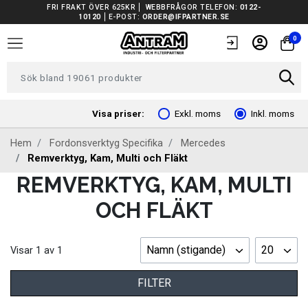
FRI FRAKT ÖVER 625KR
WEBBFRÅGOR TELEFON:
0122-
10120
E-POST:
ORDER@IFPARTNER.SE
TRUCKAR I LAGER
0
TUNGA FORDON UNIVERSAL
FORDONSVERKTYG EV
Visa priser:
Exkl. moms
Inkl. moms
Hem
Fordonsverktyg Specifika
Mercedes
ARBETSPLATSUTRUSTNING
Remverktyg, Kam, Multi och Fläkt
REMVERKTYG, KAM, MULTI
BATTERIER
OCH FLÄKT
EL OCH BELYSNING
Namn (stigande)
20
Visar
1
av
1
FILTER
FILTER
FORDONSVERKTYG SPECIFIKA