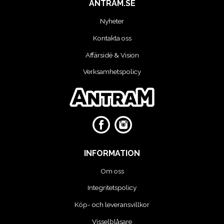
MOTORCYKEL VERKSTAD
ANTRAM.SE
Nyheter
OLJA OCH KEM
Kontakta oss
Affärsidé & Vision
OLJE OCH SMÖRJHANTERING
Verksamhetspolicy
PUMPAR
SKYDDSUTRUSTNING
SLANGVINDOR
INFORMATION
STEGAR, STÖD OCH PLATTFORMAR
Om oss
Integritetspolicy
TUNGA FORDON UNIVERSAL
Köp- och leveransvillkor
VERKSTADSUTRUSTNING
Visselblåsare