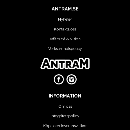
MOTORCYKEL VERKSTAD
ANTRAM.SE
OLJA OCH KEM
Nyheter
Kontakta oss
OLJE OCH SMÖRJHANTERING
Affärsidé & Vision
PUMPAR
Verksamhetspolicy
SKYDDSUTRUSTNING
SLANGVINDOR
STEGAR, STÖD OCH PLATTFORMAR
INFORMATION
Om oss
TUNGA FORDON UNIVERSAL
Integritetspolicy
VERKSTADSUTRUSTNING
Köp- och leveransvillkor