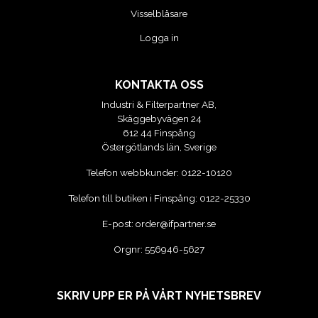
Visselblåsare
VERKTYG
Logga in
VERKTYG FÖR ELBILAR
KONTAKTA OSS
VÄSKOR OCH BOXAR
Industri & Filterpartner AB,
Skäggebyvägen 24
612 44 Finspång
OM OSS
Östergötlands län, Sverige
Telefon webbkunder:
0122-10120
Telefon till butiken i Finspång:
0122-25330
E-post:
order@ifpartner.se
Orgnr: 556946-5627
SKRIV UPP ER PÅ VÅRT NYHETSBREV