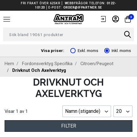
FRI FRAKT ÖVER 625KR
WEBBFRÅGOR TELEFON:
0122-
10120
E-POST:
ORDER@IFPARTNER.SE
TRUCKAR I LAGER
0
TUNGA FORDON UNIVERSAL
FORDONSVERKTYG EV
Visa priser:
Exkl. moms
Inkl. moms
Hem
Fordonsverktyg Specifika
Citroen/Peugeot
ARBETSPLATSUTRUSTNING
Drivknut Och Axelverktyg
DRIVKNUT OCH
BATTERIER
AXELVERKTYG
EL OCH BELYSNING
Namn (stigande)
20
Visar
1
av
1
FILTER
FILTER
FORDONSVERKTYG SPECIFIKA