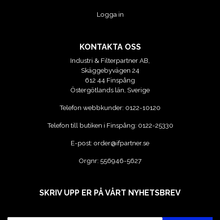
Logga in
VERKTYG
VERKTYG FÖR ELBILAR
KONTAKTA OSS
Industri & Filterpartner AB,
VÄSKOR OCH BOXAR
Skäggebyvägen 24
612 44 Finspång
Östergötlands län, Sverige
OM OSS
Telefon webbkunder:
0122-10120
Telefon till butiken i Finspång:
0122-25330
E-post:
order@ifpartner.se
Orgnr: 556946-5627
SKRIV UPP ER PÅ VÅRT NYHETSBREV