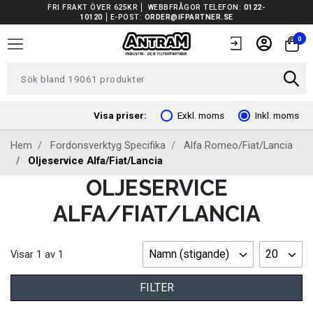
FRI FRAKT ÖVER 625KR
WEBBFRÅGOR TELEFON:
0122-
10120
E-POST:
ORDER@IFPARTNER.SE
TRUCKAR I LAGER
0
TUNGA FORDON UNIVERSAL
FORDONSVERKTYG EV
Visa priser:
Exkl. moms
Inkl. moms
Hem
Fordonsverktyg Specifika
Alfa Romeo/Fiat/Lancia
ARBETSPLATSUTRUSTNING
Oljeservice Alfa/Fiat/Lancia
OLJESERVICE
BATTERIER
ALFA/FIAT/LANCIA
EL OCH BELYSNING
Namn (stigande)
20
Visar
1
av
1
FILTER
FILTER
FORDONSVERKTYG SPECIFIKA