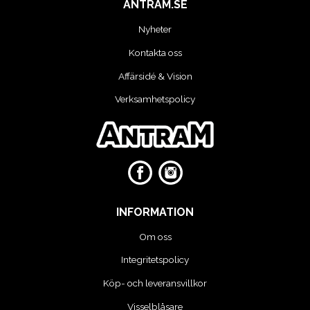
MOTORCYKEL VERKSTAD
ANTRAM.SE
Nyheter
OLJA OCH KEM
Kontakta oss
Affärsidé & Vision
OLJE OCH SMÖRJHANTERING
Verksamhetspolicy
PUMPAR
SKYDDSUTRUSTNING
SLANGVINDOR
INFORMATION
STEGAR, STÖD OCH PLATTFORMAR
Om oss
Integritetspolicy
TUNGA FORDON UNIVERSAL
Köp- och leveransvillkor
VERKSTADSUTRUSTNING
Visselblåsare