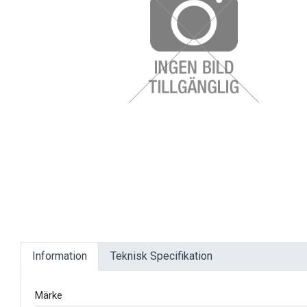
EL OCH BELYSNING
FILTER
FORDONSVERKTYG SPECIFIKA
FORDONSVERKTYG UNIVERSAL
FÖRBRUKNING
Information
Teknisk Specifikation
GÖR-DET-SJÄLV PRODUKTER
Märke