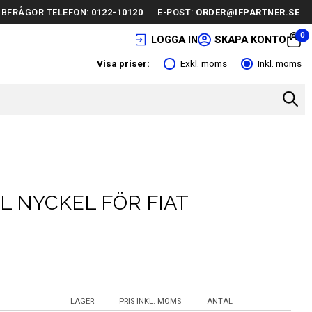
BFRÅGOR TELEFON:
0122-10120
E-POST:
ORDER@IFPARTNER.SE
0
LOGGA IN
SKAPA KONTO
Visa priser:
Exkl. moms
Inkl. moms
L NYCKEL FÖR FIAT
LAGER
PRIS INKL. MOMS
ANTAL