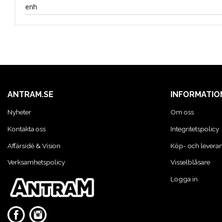
enh
KONCENTRATSPRUTOR
LIM & FOG
LYFT OCH LAST
ANTRAM.SE
INFORMATIO
Nyheter
Om oss
MASKINER OCH TVÄTTUTRUSTNING
Kontakta oss
Integritetspolicy
Affärsidé & Vision
Köp- och leveran
MATERIALHANTERING
Verksamhetspolicy
Visselblåsare
Logga in
MOTORCYKEL VERKSTAD