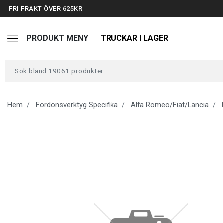
FRI FRAKT ÖVER 625KR
PRODUKT MENY
TRUCKAR I LAGER
TRUCKAR I LAGER
TUNGA FORDON UNIVERSAL
Hem
Fordonsverktyg Specifika
Alfa Romeo/Fiat/Lancia
FORDONSVERKTYG EV
ARBETSPLATSUTRUSTNING
BATTERIER