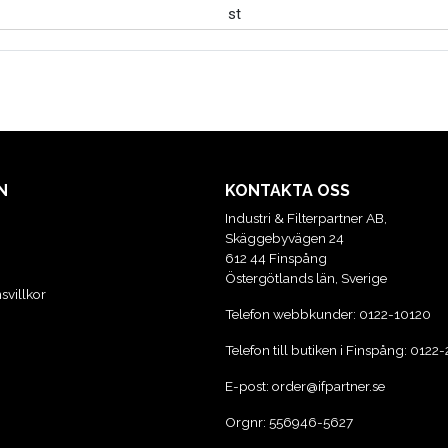
st
N
KONTAKTA OSS
Industri & Filterpartner AB,
Skäggebyvägen 24
612 44 Finspång
Östergötlands län, Sverige
svillkor
Telefon webbkunder:
0122-10120
Telefon till butiken i Finspång:
0122-
E-post:
order@ifpartner.se
Orgnr: 556946-5627