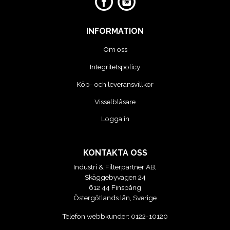
VERKTYG
INFORMATION
VERKTYG FÖR ELBILAR
Om oss
Integritetspolicy
VÄSKOR OCH BOXAR
Köp- och leveransvillkor
OM OSS
Visselblåsare
Logga in
KONTAKTA OSS
Industri & Filterpartner AB,
Skäggebyvägen 24
612 44 Finspång
Östergötlands län, Sverige
Telefon webbkunder:
0122-10120