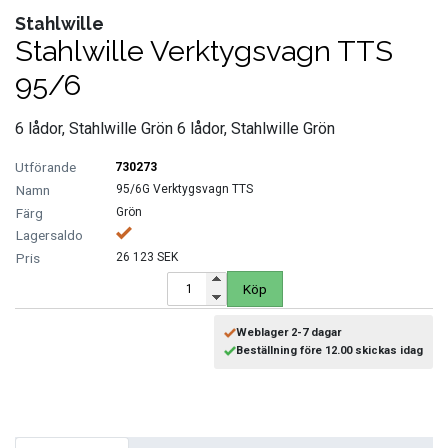
Stahlwille
FORDONSVERKTYG UNIVERSAL
Stahlwille Verktygsvagn TTS
95/6
FÖRBRUKNING
6 lådor, Stahlwille Grön 6 lådor, Stahlwille Grön
GÖR-DET-SJÄLV PRODUKTER
730273
KONCENTRATSPRUTOR
95/6G Verktygsvagn TTS
Grön
LIM & FOG
26 123 SEK
Köp
LYFT OCH LAST
Weblager 2-7 dagar
MASKINER OCH TVÄTTUTRUSTNING
Beställning före 12.00 skickas idag
MATERIALHANTERING