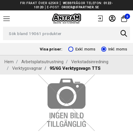
FRI FRAKT ÖVER 625KR
WEBBFRÅGOR TELEFON:
0122-
10120
E-POST:
ORDER@IFPARTNER.SE
TRUCKAR I LAGER
0
TUNGA FORDON UNIVERSAL
FORDONSVERKTYG EV
Visa priser:
Exkl. moms
Inkl. moms
Hem
Arbetsplatsutrustning
Verkstadsinredning
ARBETSPLATSUTRUSTNING
Verktygsvagnar
95/6G Verktygsvagn TTS
BATTERIER
EL OCH BELYSNING
FILTER
FORDONSVERKTYG SPECIFIKA